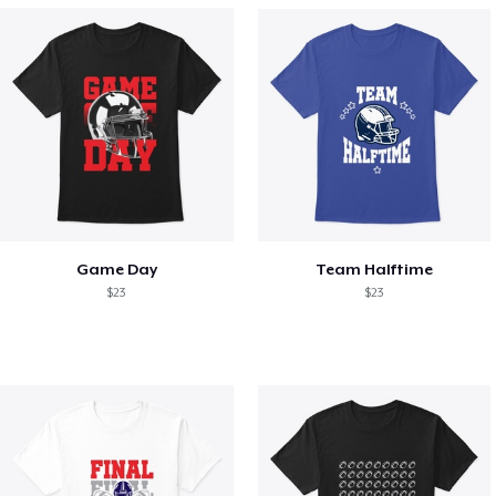
Game Day
Team Halftime
$23
$23