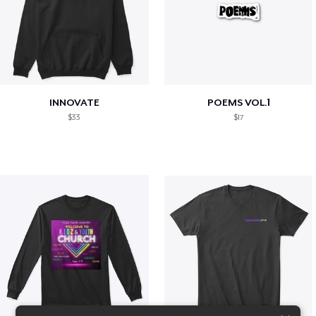
INNOVATE
POEMS VOL.1
$33
$17