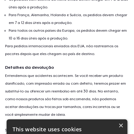
úteis após a produção.
Para França, Alemanha, Holanda e Suécia, os pedidos devem chegar
em 7 a 12 dias úteis após a produção.
Para todos os outros países da Europa, os pedidos devem chegar em
10 a 16 dias úteis após a produção.
Para pedidos internacionais enviados dos EUA, não rastreamos os
pacotes depois que eles chegam ao país de destino.
Detalhes da devolução
Entendemos que acidentes acontecem. Se você receber um produto
danificado, com impressão errada ou com defeito, teremos prazer em
substituí-lo ou oferecer um reembolso em até 30 dias. No entanto,
como nossos produtos são feitos sob encomenda, não podemos
aceitar devoluções ou trocas por tamanhos, cores incorretos ou se
você simplesmente mudar de ideia.
×
This website uses cookies
Saiba mais sobre a nossa política de devolução
aqui
.