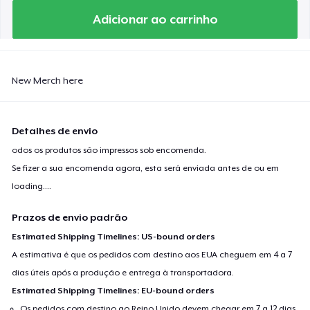
Adicionar ao carrinho
New Merch here
Detalhes de envio
odos os produtos são impressos sob encomenda.
Se fizer a sua encomenda agora, esta será enviada antes de ou em
loading...
.
Prazos de envio padrão
Estimated Shipping Timelines: US-bound orders
A estimativa é que os pedidos com destino aos EUA cheguem em 4 a 7
dias úteis após a produção e entrega à transportadora.
Estimated Shipping Timelines: EU-bound orders
Os pedidos com destino ao Reino Unido devem chegar em 7 a 12 dias