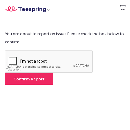
Teespring
Start creating
Trang chủ
Đăng nhập
Đăng nhập
You are about to report an issue. Please check the box below to
confirm.
Theo dõi Đơn hàng của bạn
Tạo & Bán
Cách thức hoạt động
Confirm Report
Bán ở khắp mọi nơi
Thứ gì cũng bán