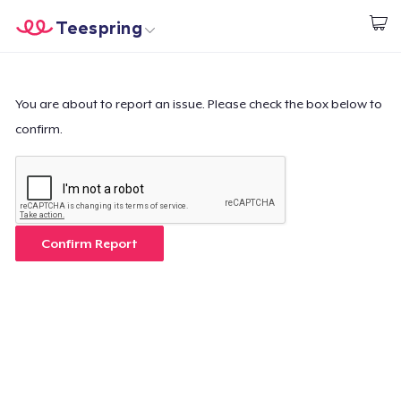
Teespring
Start creating
Trang chủ
Đăng nhập
Đăng nhập
You are about to report an issue. Please check the box below to
confirm.
Theo dõi Đơn hàng của bạn
Tạo & Bán
Cách thức hoạt động
Confirm Report
Bán ở khắp mọi nơi
Thứ gì cũng bán