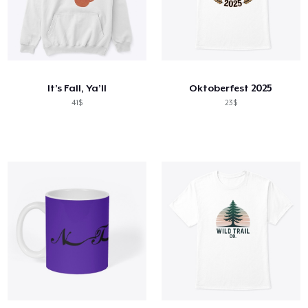
It’s Fall, Ya’ll
Oktoberfest 2025
41$
23$