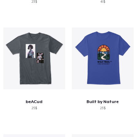
23$
41$
beACud
Built by Nature
25$
23$