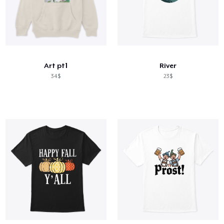
Art pt1
River
34$
23$