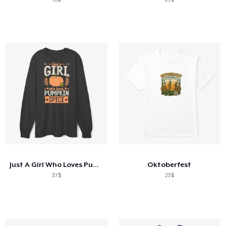
Just A Girl Who Loves Pumpkin Spice
Oktoberfest
37$
23$