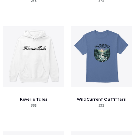
23$
37$
Reverie Tales
WildCurrent Outfitters
35$
23$