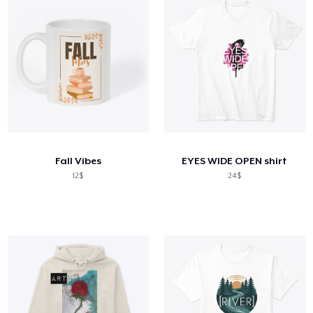
Fall Vibes
EYES WIDE OPEN shirt
12$
24$