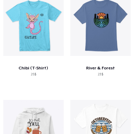
Chibi (T-Shirt)
River & Forest
25$
23$