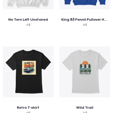
Cách thức hoạt động
Bán ở khắp mọi nơi
No Tern Left Unstoned
King 83 Pennii Pullover Hoodie
Thứ gì cũng bán
41$
41$
Retro T-shirt
Wild Trail
18$
23$