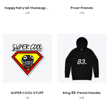
happy fall y'all thanksgiving pumpkin
Prost Friends
22$
23$
SUPER COOL STUFF
King 83. Pennii Hoodie
5$
60$