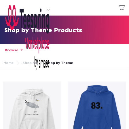
Start creating
Đăng nhập
Shop by Theme Products
Browse
Home
Shop All
Shop by Theme
Trang chủ
Đăng nhập
Theo dõi Đơn hàng của bạn
Tạo & Bán