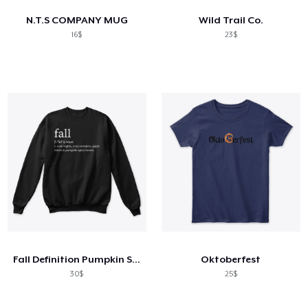
N.T.S COMPANY MUG
Wild Trail Co.
16$
23$
Fall Definition Pumpkin Spice Lovers
Oktoberfest
30$
25$