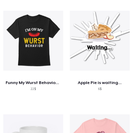
Funny My Wurst Behavior Oktoberfest
Apple Pie is waiting...
22$
6$