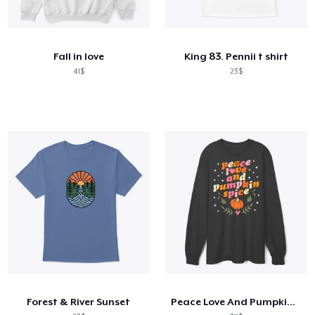
Fall in love
King 83. Pennii t shirt
41$
23$
Forest & River Sunset
Peace Love And Pumpkin Spice