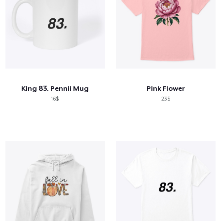
King 83. Pennii Mug
Pink Flower
16$
23$