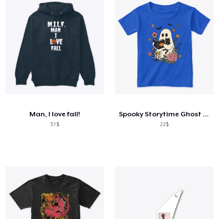
Man, I love fall!
Spooky Storytime Ghost Tee
37$
22$