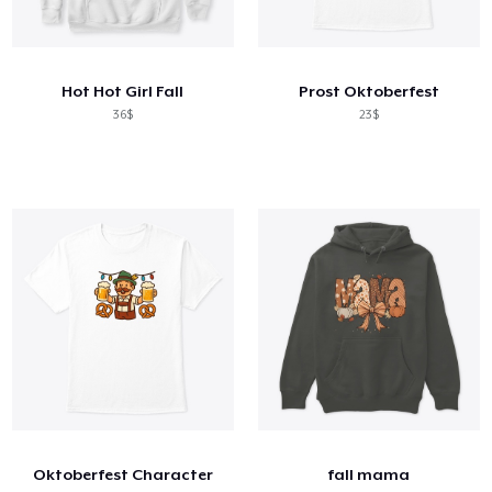
Hot Hot Girl Fall
Prost Oktoberfest
36$
23$
Oktoberfest Character
fall mama