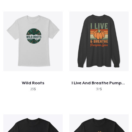
Wild Roots
I Live And Breathe Pumpkin Spice
23$
37$