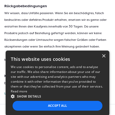
Rückgabebedingungen
Wir wissen, dass Unfälle passieren. Wenn Sie ein beschädigtes, falsch
bedrucktes oder defektes Produkt erhalten, ersetzen wir es gerne oder
erstatten Ihnen den Kaufpreis innerhalb von 30 Tagen. Da unsere
Produkte jedoch auf Bestellung gefertigt werden, können wir keine
Rücksendungen oder Umtausche wegen falscher Größen oder Farben
akzeptieren oder wenn Sie einfach Ihre Meinung geändert haben.
×
This website uses cookies
Mehr Informationen zu unseren Rückgaberichtlinien findest du
hier
.
We use cookies to personalise content, ads and to analyse
our traffic. We also share information about your use of our
Kampagnen-ID:
site with our advertising and analytics partners who may
combine it with other information that you’ve provided to
blockwart
them or that they’ve collected from your use of their services.
Read more
Listing melden
SHOW DETAILS
ACCEPT ALL
Report this product