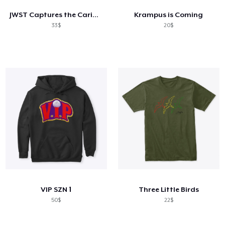
JWST Captures the Carina Nebula
Krampus is Coming
33$
20$
VIP SZN 1
Three Little Birds
50$
22$