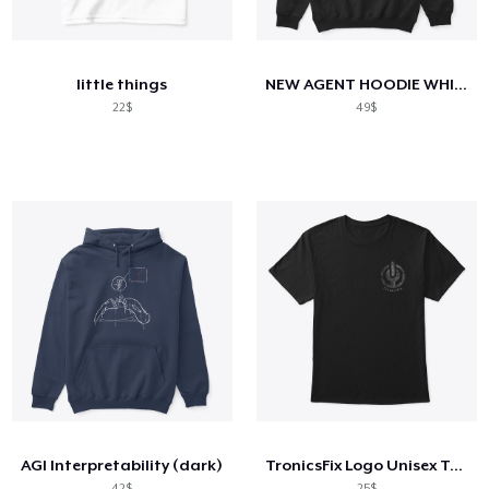
Cách thức hoạt động
Bán ở khắp mọi nơi
little things
NEW AGENT HOODIE WHITE 2022
Thứ gì cũng bán
22$
49$
AGI Interpretability (dark)
TronicsFix Logo Unisex T-Shirt
42$
25$