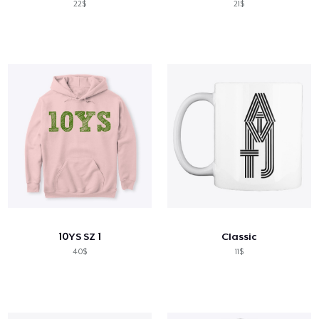
22$
21$
10YS SZ 1
Classic
40$
11$