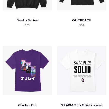
Fiesta Series
OUTREACH
36$
30$
Gacha Tee
S3 4RM Tha Griotsphere